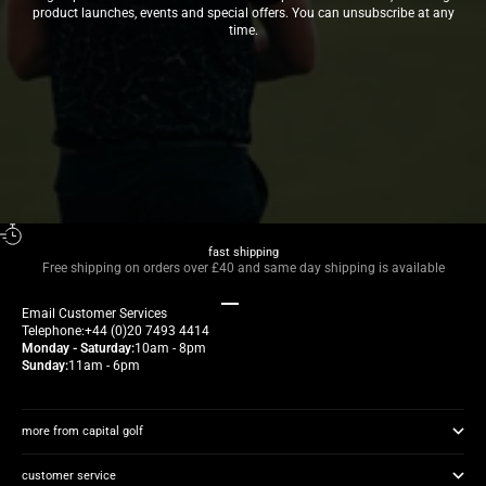
product launches, events and special offers. You can unsubscribe at any
time.
fast shipping
Free shipping on orders over £40 and same day shipping is available
Go to item 1
Go to item 2
Go to item 3
Go to item 4
Email
Customer Services
Telephone:
+44 (0)20 7493 4414
Monday - Saturday:
10am - 8pm
Sunday:
11am - 6pm
more from capital golf
customer service