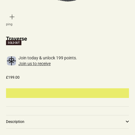
zoom
ping
Traverse
SOLD OUT
Join today & unlock 199 points.
Join us to receive
Sale price
£199.00
Description