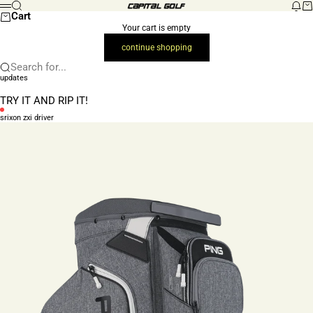
Skip to content
Search
New
Ca
Capital Golf (Retail)
Menu
Cart
Your cart is empty
continue shopping
Search for...
updates
TRY IT AND RIP IT!
srixon zxi driver