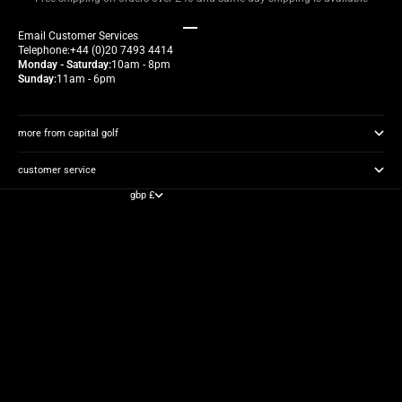
Go to item 1
Go to item 2
Go to item 3
Go to item 4
Email
Customer Services
Telephone:
+44 (0)20 7493 4414
Monday - Saturday:
10am - 8pm
Sunday:
11am - 6pm
more from capital golf
customer service
gbp £
country
albania (gbp £)
algeria (gbp £)
andorra (gbp £)
angola (gbp £)
anguilla (gbp £)
antigua & barbuda (gbp £)
argentina (gbp £)
armenia (gbp £)
aruba (gbp £)
australia (gbp £)
austria (gbp £)
azerbaijan (gbp £)
bahamas (gbp £)
bahrain (gbp £)
bangladesh (gbp £)
barbados (gbp £)