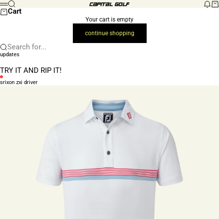
Skip to content
Search
New
Ca
Capital Golf (Retail)
Menu
Cart
Your cart is empty
continue shopping
Search for...
updates
TRY IT AND RIP IT!
srixon zxi driver