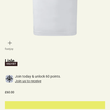
zoom
footjoy
Lisle
SOLD OUT
Join today & unlock 60 points.
Join us to receive
Sale price
£60.00