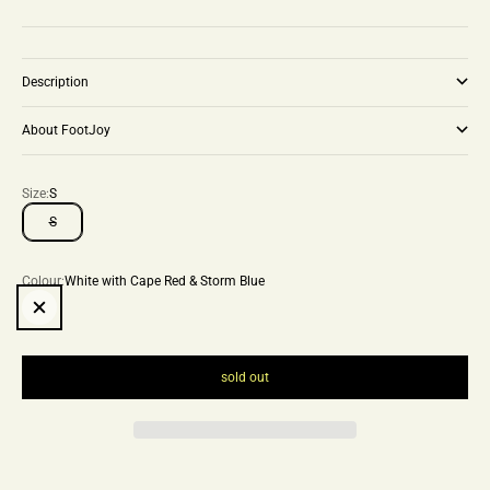
Description
About FootJoy
Size:
S
S
Colour:
White with Cape Red & Storm Blue
White with Cape Red & Storm Blue
sold out